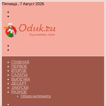
Пятница , 7 Август 2026
Войти
Switch
skin
Меню
Switch
skin
ГЛАВНАЯ
ПЕРВОЕ
ВТОРОЕ
САЛАТЫ
ВЫПЕЧКА
ДЕСЕРТ
ЗАКУСКИ
РАЗНОЕ
Обзор интернета
Искать