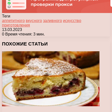
Теги
аппетитного
вкусного
заливного
искусство
приготовления
13.03.2023
0
Время чтения: 3 мин.
Facebook
X
Pinterest
Вконтакте
Одноклассники
Messenger
Messenger
WhatsApp
Telegram
Viber
Печатать
ПОХОЖИЕ СТАТЬИ