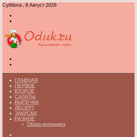
Суббота , 8 Август 2026
Войти
Switch
skin
Меню
Switch
skin
ГЛАВНАЯ
ПЕРВОЕ
ВТОРОЕ
САЛАТЫ
ВЫПЕЧКА
ДЕСЕРТ
ЗАКУСКИ
РАЗНОЕ
Обзор интернета
Искать