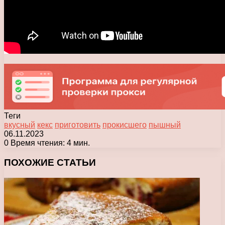
Теги
вкусный
кекс
приготовить
прокисшего
пышный
06.11.2023
0
Время чтения: 4 мин.
Facebook
X
Pinterest
Вконтакте
Одноклассники
Messenger
Messenger
WhatsApp
Telegram
Viber
Печатать
ПОХОЖИЕ СТАТЬИ