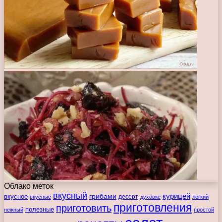
Облако меток
вкусный
курицей
вкусное
грибами
десерт
вкусные
духовке
легкий
приготовления
приготовить
полезные
нежный
простой