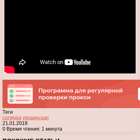
Теги
солянка
украинская
21.01.2019
0
Время чтения: 1 минута
Facebook
X
Pinterest
Вконтакте
Одноклассники
Messenger
Messenger
WhatsApp
Telegram
Viber
Печатать