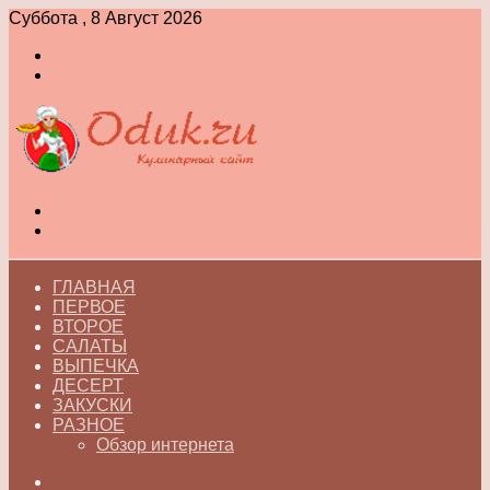
Суббота , 8 Август 2026
Войти
Switch
skin
Меню
Switch
skin
ГЛАВНАЯ
ПЕРВОЕ
ВТОРОЕ
САЛАТЫ
ВЫПЕЧКА
ДЕСЕРТ
ЗАКУСКИ
РАЗНОЕ
Обзор интернета
Искать