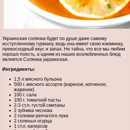
Украинская солянка будет по душе даже самому
исступленному гурману, ведь она имеет свою изюминку,
превосходный вкус и запах. Не тайна, что все мы любим
хорошо поесть, а одним из наших возлюбленных блюд
является Солянка украинская.
Ингредиенты
:
1,5 л мясного бульона
500 г. мясного ассорти (вареное, копченое,
жареное)
100 г. сала
100 г. томатной пасты
2-3 ст.л. густой сметаны
2 зубчика чеснока
2 головки репчатого лука
2 соленых огурца
1 ст.л. каперсов