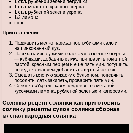
1 ст.л. рубленой зелени петрушки
1 ст.л. молотого красного перца
1 ст.л. рубленой зелени укропа
1/2 лимона
соль
Приготовление
:
Поджарить мелко нарезанное кубиками сало и
нашинкованный лук.
Нарезать мясо узкими полосами, соленые огурцы
— кубиками, добавить к луку, приправить томатной
пастой, красным перцем и еще пять мин. потушить,
перед окончанием добавить натертый чеснок.
Смешать мясную зажарку с бульоном, поперчить,
посолить, дать закипеть, проварить пять мин..
Солянка «Украинская» подается со сметаной,
кусочками лимона, рубленой зеленью и каперсами.
Cолянка рецепт солянки как приготовить
солянку рецепты супов солянка сборная
мясная народная солянка