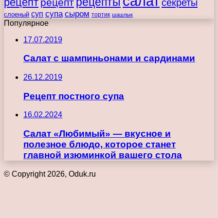
салат
рецепты
рецепт
рецепт
секреты
супа
сыром
суп
слоеный
тортик
шашлык
Популярное
17.07.2019
Салат с шампиньонами и сардинами
26.12.2019
Рецепт постного супа
16.02.2024
Салат «Любимый» — вкусное и
полезное блюдо, которое станет
главной изюминкой вашего стола
© Copyright 2026, Oduk.ru
Кнопка
«Наверх»