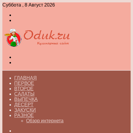
Суббота , 8 Август 2026
Войти
Switch
skin
Меню
Switch
skin
ГЛАВНАЯ
ПЕРВОЕ
ВТОРОЕ
САЛАТЫ
ВЫПЕЧКА
ДЕСЕРТ
ЗАКУСКИ
РАЗНОЕ
Обзор интернета
Искать