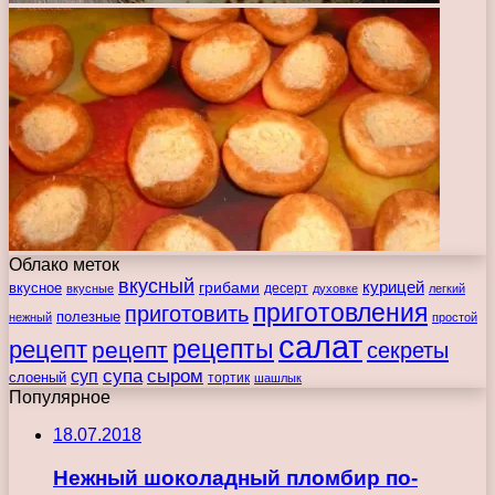
Облако меток
вкусный
курицей
вкусное
грибами
десерт
вкусные
духовке
легкий
приготовления
приготовить
полезные
нежный
простой
салат
рецепты
рецепт
рецепт
секреты
супа
сыром
суп
слоеный
тортик
шашлык
Популярное
18.07.2018
Нежный шоколадный пломбир по-