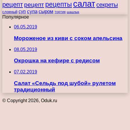
салат
рецепты
рецепт
рецепт
секреты
супа
сыром
суп
слоеный
тортик
шашлык
Популярное
06.05.2019
Мороженое из киви с соком апельсина
08.05.2019
Окрошка на кефире с редисом
07.02.2019
Салат «Сельдь под шубой» рулетом
традиционный
© Copyright 2026, Oduk.ru
Кнопка
«Наверх»