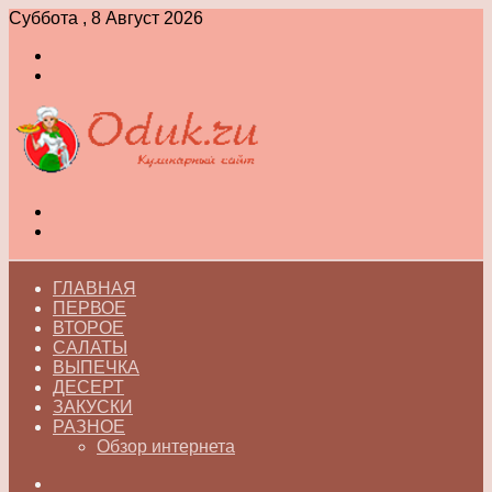
Суббота , 8 Август 2026
Войти
Switch
skin
Меню
Switch
skin
ГЛАВНАЯ
ПЕРВОЕ
ВТОРОЕ
САЛАТЫ
ВЫПЕЧКА
ДЕСЕРТ
ЗАКУСКИ
РАЗНОЕ
Обзор интернета
Искать