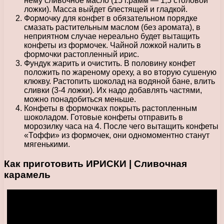
нему сливочное масло (15 г.рамм — 1,5 столовой
ложки). Масса выйдет блестящей и гладкой.
Формочку для конфет в обязательном порядке
смазать растительным маслом (без аромата), в
неприятном случае нереально будет вытащить
конфеты из формочек. Чайной ложкой налить в
формочки растопленный ирис.
Фундук жарить и очистить. В половину конфет
положить по жареному ореху, а во вторую сушеную
клюкву. Растопить шоколад на водяной бане, влить
сливки (3-4 ложки). Их надо добавлять частями,
можно понадобиться меньше.
Конфеты в формочках покрыть растопленным
шоколадом. Готовые конфеты отправить в
морозилку часа на 4. После чего вытащить конфеты
«Тоффи» из формочек, они одномоментно станут
мягенькими.
Как приготовить ИРИСКИ | Сливочная
карамель