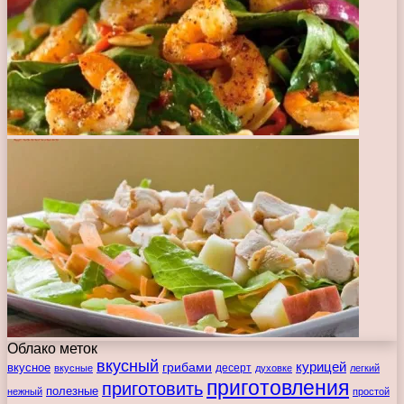
Облако меток
вкусный
курицей
вкусное
грибами
десерт
вкусные
духовке
легкий
приготовления
приготовить
полезные
нежный
простой