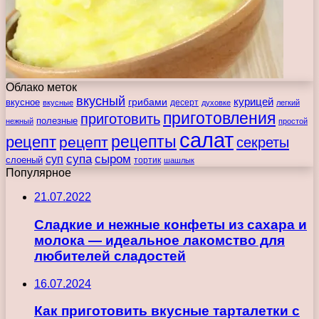
Облако меток
вкусный
курицей
вкусное
грибами
десерт
вкусные
духовке
легкий
приготовления
приготовить
полезные
нежный
простой
салат
рецепты
рецепт
рецепт
секреты
супа
сыром
суп
слоеный
тортик
шашлык
Популярное
21.07.2022
Сладкие и нежные конфеты из сахара и
молока — идеальное лакомство для
любителей сладостей
16.07.2024
Как приготовить вкусные тарталетки с