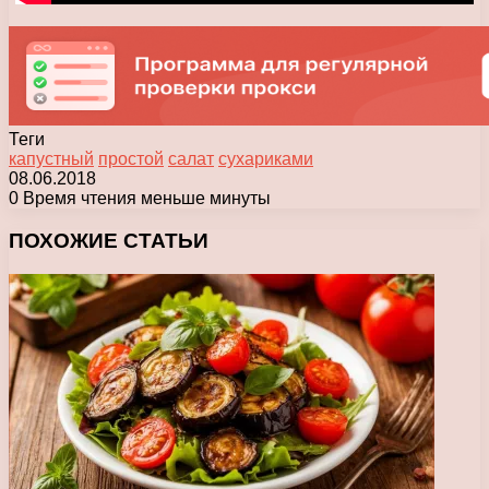
Теги
капустный
простой
салат
сухариками
08.06.2018
0
Время чтения меньше минуты
Facebook
X
Pinterest
Вконтакте
Одноклассники
Messenger
Messenger
WhatsApp
Telegram
Viber
Печатать
ПОХОЖИЕ СТАТЬИ