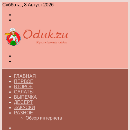
Суббота , 8 Август 2026
Войти
Switch
skin
Меню
Switch
skin
ГЛАВНАЯ
ПЕРВОЕ
ВТОРОЕ
САЛАТЫ
ВЫПЕЧКА
ДЕСЕРТ
ЗАКУСКИ
РАЗНОЕ
Обзор интернета
Искать