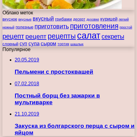
Облако меток
вкусный
курицей
вкусное
грибами
десерт
вкусные
духовке
легкий
приготовления
приготовить
полезные
нежный
простой
салат
рецепты
рецепт
рецепт
секреты
супа
сыром
суп
слоеный
тортик
шашлык
Популярное
20.05.2019
Пельмени с простоквашей
07.02.2018
Постный борщ без зажарки в
мультиварке
21.10.2019
Закуска из болгарского перца с сыром и
яйцом