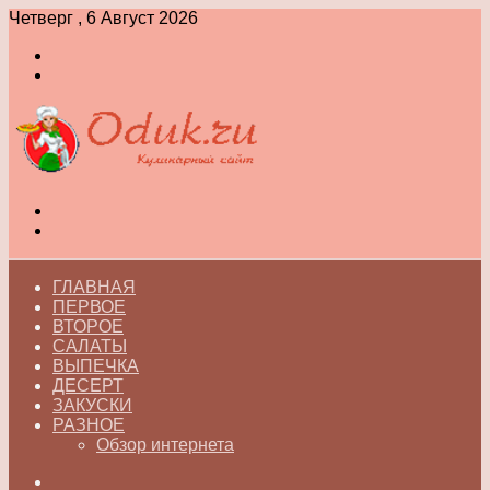
Четверг , 6 Август 2026
Войти
Switch
skin
Меню
Switch
skin
ГЛАВНАЯ
ПЕРВОЕ
ВТОРОЕ
САЛАТЫ
ВЫПЕЧКА
ДЕСЕРТ
ЗАКУСКИ
РАЗНОЕ
Обзор интернета
Искать