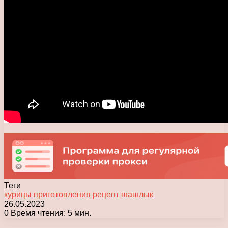
Теги
курицы
приготовления
рецепт
шашлык
26.05.2023
0
Время чтения: 5 мин.
Facebook
X
Pinterest
Вконтакте
Одноклассники
Messenger
Messenger
WhatsApp
Telegram
Viber
Печатать