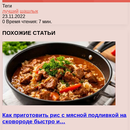
Теги
лучший
шашлык
23.11.2022
0
Время чтения: 7 мин.
Facebook
X
Pinterest
Вконтакте
Одноклассники
Messenger
Messenger
WhatsApp
Telegram
Viber
Печатать
ПОХОЖИЕ СТАТЬИ
Как приготовить рис с мясной подливкой на
сковороде быстро и…