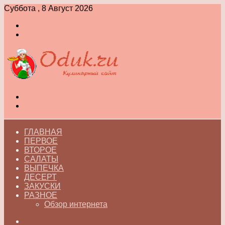
Суббота , 8 Август 2026
Войти
Switch
skin
Меню
Switch
skin
ГЛАВНАЯ
ПЕРВОЕ
ВТОРОЕ
САЛАТЫ
ВЫПЕЧКА
ДЕСЕРТ
ЗАКУСКИ
РАЗНОЕ
Обзор интернета
Искать