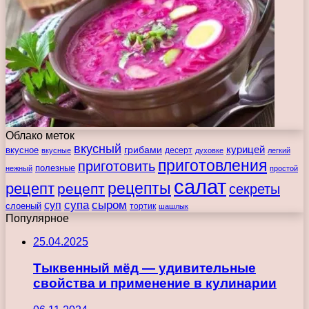
Облако меток
вкусный
курицей
вкусное
грибами
десерт
вкусные
духовке
легкий
приготовления
приготовить
полезные
нежный
простой
салат
рецепты
рецепт
рецепт
секреты
супа
сыром
суп
слоеный
тортик
шашлык
Популярное
25.04.2025
Тыквенный мёд — удивительные
свойства и применение в кулинарии