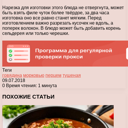
Нарезка для изготовки этого блюда не отвергнута, может
быть взять филе чуток более твёрдое, за два часа
изготовка оно все равно станет мягким. Перед
изготовлением важно разрезать кусочек не вдоль, а
поперек волокон. В блюдо может быть добавить корень
сельдерея или только черешки.
Теги
говядина
морковью
перцем
тушеная
09.07.2018
0
Время чтения: 1 минута
Facebook
X
Pinterest
Вконтакте
Одноклассники
Messenger
Messenger
WhatsApp
Telegram
Viber
Печатать
ПОХОЖИЕ СТАТЬИ