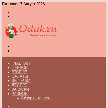
Пятница , 7 Август 2026
Войти
Switch
skin
Меню
Switch
skin
ГЛАВНАЯ
ПЕРВОЕ
ВТОРОЕ
САЛАТЫ
ВЫПЕЧКА
ДЕСЕРТ
ЗАКУСКИ
РАЗНОЕ
Обзор интернета
Искать