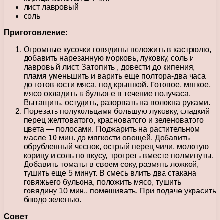
лист лавровый
соль
Приготовление:
Огромные кусочки говядины положить в кастрюлю,
добавить нарезанную морковь, луковку, соль и
лавровый лист. Затопить , довести до кипения,
пламя уменьшить и варить еще полтора-два часа
до готовности мяса, под крышкой. Готовое, мягкое,
мясо охладить в бульоне в течение получаса.
Вытащить, остудить, разорвать на волокна руками.
Порезать полукольцами большую луковку, сладкий
перец желтоватого, красноватого и зеленоватого
цвета — полосами. Поджарить на растительном
масле 10 мин. до мягкости овощей. Добавить
обрубленный чеснок, острый перец чили, молотую
корицу и соль по вкусу, прогреть вместе полминуты.
Добавить томаты в своем соку, размять ложкой,
тушить еще 5 минут. В смесь влить два стакана
говяжьего бульона, положить мясо, тушить
говядину 10 мин., помешивать. При подаче украсить
блюдо зеленью.
Совет