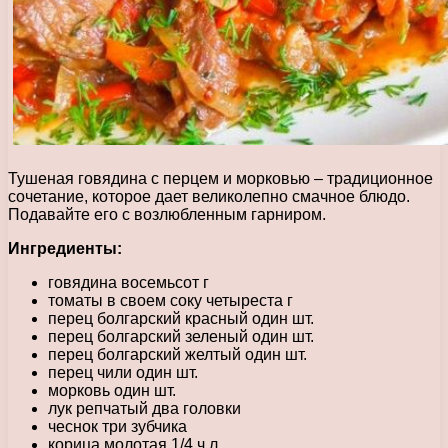
Тушеная говядина с перцем и морковью – традиционное
сочетание, которое дает великолепно смачное блюдо.
Подавайте его с возлюбленным гарниром.
Ингредиенты:
говядина восемьсот г
томаты в своем соку четыреста г
перец болгарский красный один шт.
перец болгарский зеленый один шт.
перец болгарский желтый один шт.
перец чили один шт.
морковь один шт.
лук репчатый два головки
чеснок три зубчика
корица молотая 1/4 ч.л.