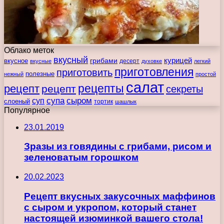
Облако меток
вкусный
курицей
вкусное
грибами
десерт
вкусные
духовке
легкий
приготовления
приготовить
полезные
нежный
простой
салат
рецепты
рецепт
рецепт
секреты
супа
сыром
суп
слоеный
тортик
шашлык
Популярное
23.01.2019
Зразы из говядины с грибами, рисом и
зеленоватым горошком
20.02.2023
Рецепт вкусных закусочных маффинов
с сыром и укропом, который станет
настоящей изюминкой вашего стола!