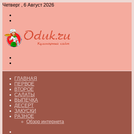
Четверг , 6 Август 2026
Войти
Switch
skin
Меню
Switch
skin
ГЛАВНАЯ
ПЕРВОЕ
ВТОРОЕ
САЛАТЫ
ВЫПЕЧКА
ДЕСЕРТ
ЗАКУСКИ
РАЗНОЕ
Обзор интернета
Искать