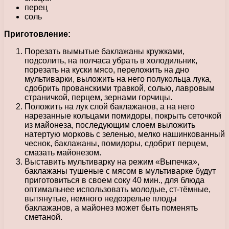
перец
соль
Приготовление:
Порезать вымытые баклажаны кружками,
подсолить, на полчаса убрать в холодильник,
порезать на куски мясо, переложить на дно
мультиварки, выложить на него полукольца лука,
сдобрить прованскими травкой, солью, лавровым
страничкой, перцем, зернами горчицы.
Положить на лук слой баклажанов, а на него
нарезанные кольцами помидоры, покрыть сеточкой
из майонеза, последующим слоем выложить
натертую морковь с зеленью, мелко нашинкованный
чеснок, баклажаны, помидоры, сдобрит перцем,
смазать майонезом.
Выставить мультиварку на режим «Выпечка»,
баклажаны тушеные с мясом в мультиварке будут
приготовиться в своем соку 40 мин., для блюда
оптимальнее использовать молодые, ст-тёмные,
вытянутые, немного недозрелые плоды
баклажанов, а майонез может быть поменять
сметаной.