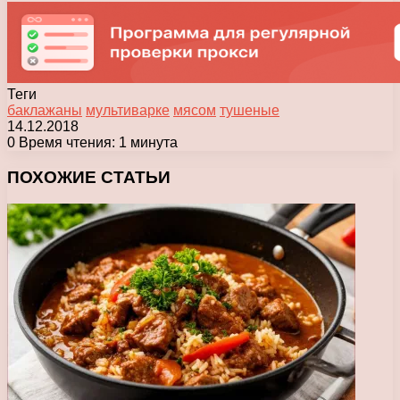
Теги
баклажаны
мультиварке
мясом
тушеные
14.12.2018
0
Время чтения: 1 минута
Facebook
X
Pinterest
Вконтакте
Одноклассники
Messenger
Messenger
WhatsApp
Telegram
Viber
Печатать
ПОХОЖИЕ СТАТЬИ