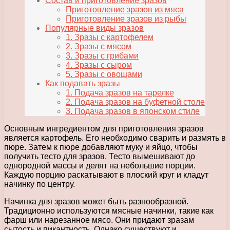
Состав и приготовление зразов
Приготовление зразов из мяса
Приготовление зразов из рыбы
Популярные виды зразов
1. Зразы с картофелем
2. Зразы с мясом
3. Зразы с грибами
4. Зразы с сыром
5. Зразы с овощами
Как подавать зразы
1. Подача зразов на тарелке
2. Подача зразов на буфетной столе
3. Подача зразов в японском стиле
Основным ингредиентом для приготовления зразов
является картофель. Его необходимо сварить и размять в
пюре. Затем к пюре добавляют муку и яйцо, чтобы
получить тесто для зразов. Тесто вымешивают до
однородной массы и делят на небольшие порции.
Каждую порцию раскатывают в плоский круг и кладут
начинку по центру.
Начинка для зразов может быть разнообразной.
Традиционно используются мясные начинки, такие как
фарш или нарезанное мясо. Они придают зразам
сытость и пикантность. Однако существуют и