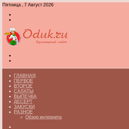
Пятница , 7 Август 2026
Войти
Switch
skin
Меню
Switch
skin
ГЛАВНАЯ
ПЕРВОЕ
ВТОРОЕ
САЛАТЫ
ВЫПЕЧКА
ДЕСЕРТ
ЗАКУСКИ
РАЗНОЕ
Обзор интернета
Искать