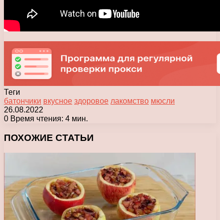
Теги
батончики
вкусное
здоровое
лакомство
мюсли
26.08.2022
0
Время чтения: 4 мин.
Facebook
X
Pinterest
Вконтакте
Одноклассники
Messenger
Messenger
WhatsApp
Telegram
Viber
Печатать
ПОХОЖИЕ СТАТЬИ