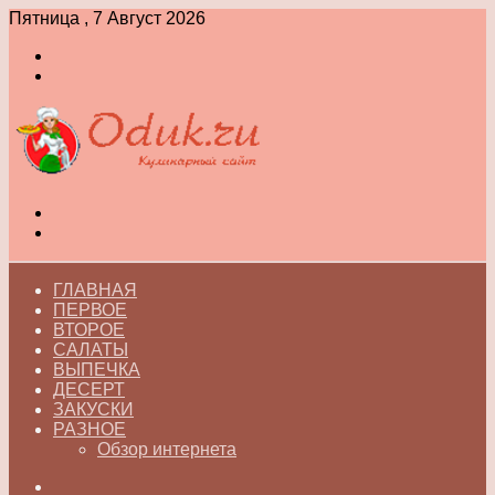
Пятница , 7 Август 2026
Войти
Switch
skin
Меню
Switch
skin
ГЛАВНАЯ
ПЕРВОЕ
ВТОРОЕ
САЛАТЫ
ВЫПЕЧКА
ДЕСЕРТ
ЗАКУСКИ
РАЗНОЕ
Обзор интернета
Искать