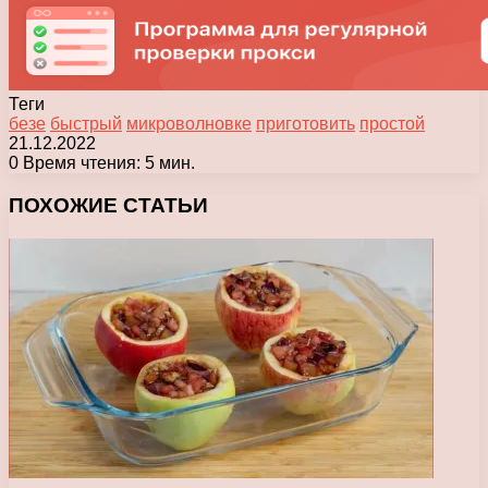
Теги
безе
быстрый
микроволновке
приготовить
простой
21.12.2022
0
Время чтения: 5 мин.
Facebook
X
Pinterest
Вконтакте
Одноклассники
Messenger
Messenger
WhatsApp
Telegram
Viber
Печатать
ПОХОЖИЕ СТАТЬИ