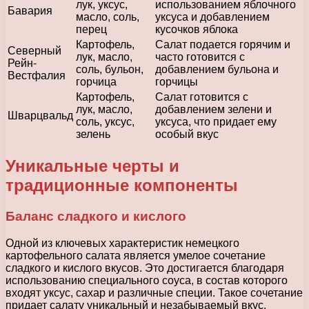
лук, уксус,
использованием яблочного
Бавария
масло, соль,
уксуса и добавлением
перец
кусочков яблока
Картофель,
Салат подается горячим и
Северный
лук, масло,
часто готовится с
Рейн-
соль, бульон,
добавлением бульона и
Вестфалия
горчица
горчицы
Картофель,
Салат готовится с
лук, масло,
добавлением зелени и
Шварцвальд
соль, уксус,
уксуса, что придает ему
зелень
особый вкус
Уникальные черты и
традиционные компоненты
Баланс сладкого и кислого
Одной из ключевых характеристик немецкого
картофельного салата является умелое сочетание
сладкого и кислого вкусов. Это достигается благодаря
использованию специального соуса, в состав которого
входят уксус, сахар и различные специи. Такое сочетание
придает салату уникальный и незабываемый вкус.