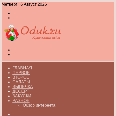
Четверг , 6 Август 2026
Войти
Switch
skin
Меню
Switch
skin
ГЛАВНАЯ
ПЕРВОЕ
ВТОРОЕ
САЛАТЫ
ВЫПЕЧКА
ДЕСЕРТ
ЗАКУСКИ
РАЗНОЕ
Обзор интернета
Искать