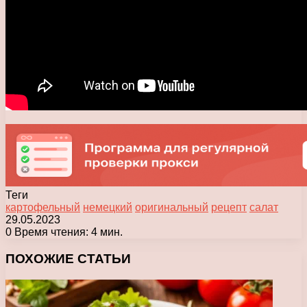
Теги
картофельный
немецкий
оригинальный
рецепт
салат
29.05.2023
0
Время чтения: 4 мин.
Facebook
X
Pinterest
Вконтакте
Одноклассники
Messenger
Messenger
WhatsApp
Telegram
Viber
Печатать
ПОХОЖИЕ СТАТЬИ