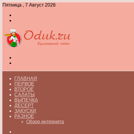
Пятница , 7 Август 2026
Войти
Switch
skin
Меню
Switch
skin
ГЛАВНАЯ
ПЕРВОЕ
ВТОРОЕ
САЛАТЫ
ВЫПЕЧКА
ДЕСЕРТ
ЗАКУСКИ
РАЗНОЕ
Обзор интернета
Искать