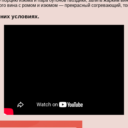
 порцию изюма и пара бутонов гвоздики, залить жарким ви
хого вина с ромом и изюмом — прекрасный согревающий, 
них условиях.