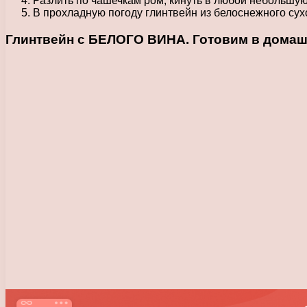
Разлить по чашечкам ром, кинуть в любой небольшую
В прохладную погоду глинтвейн из белоснежного су
Глинтвейн с БЕЛОГО ВИНА. Готовим в домаш