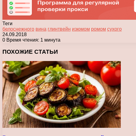
Теги
белоснежного
вина
глинтвейн
изюмом
ромом
сухого
24.09.2018
0
Время чтения: 1 минута
Facebook
X
Pinterest
Вконтакте
Одноклассники
Messenger
Messenger
WhatsApp
Telegram
Viber
Печатать
ПОХОЖИЕ СТАТЬИ