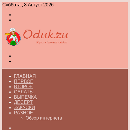
Суббота , 8 Август 2026
Войти
Switch
skin
Меню
Switch
skin
ГЛАВНАЯ
ПЕРВОЕ
ВТОРОЕ
САЛАТЫ
ВЫПЕЧКА
ДЕСЕРТ
ЗАКУСКИ
РАЗНОЕ
Обзор интернета
Искать