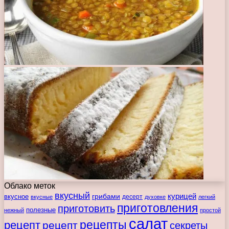
Облако меток
вкусный
курицей
вкусное
грибами
десерт
вкусные
духовке
легкий
приготовления
приготовить
полезные
нежный
простой
салат
рецепты
рецепт
рецепт
секреты