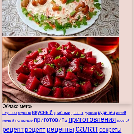
Облако меток
вкусный
курицей
вкусное
грибами
десерт
вкусные
духовке
легкий
приготовления
приготовить
полезные
нежный
простой
салат
рецепты
рецепт
рецепт
секреты