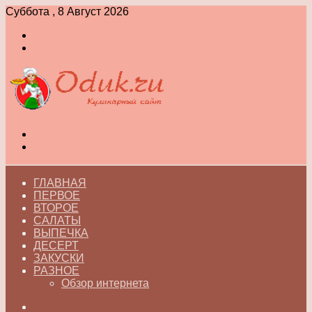
Суббота , 8 Август 2026
Войти
Switch
skin
Меню
Switch
skin
ГЛАВНАЯ
ПЕРВОЕ
ВТОРОЕ
САЛАТЫ
ВЫПЕЧКА
ДЕСЕРТ
ЗАКУСКИ
РАЗНОЕ
Обзор интернета
Искать