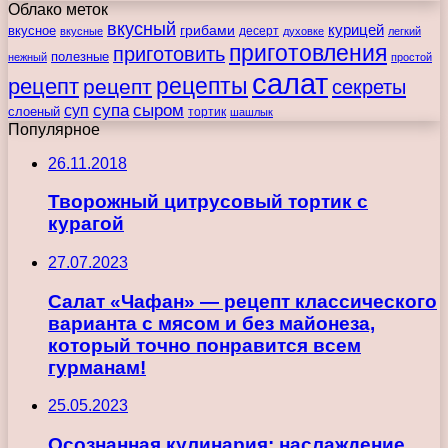
Облако меток
вкусный
курицей
вкусное
грибами
десерт
вкусные
духовке
легкий
приготовления
приготовить
полезные
нежный
простой
салат
рецепты
рецепт
рецепт
секреты
супа
сыром
суп
слоеный
тортик
шашлык
Популярное
26.11.2018
Творожный цитрусовый тортик с
курагой
27.07.2023
Салат «Чафан» — рецепт классического
варианта с мясом и без майонеза,
который точно понравится всем
гурманам!
25.05.2023
Осознанная кулинария: наслаждение