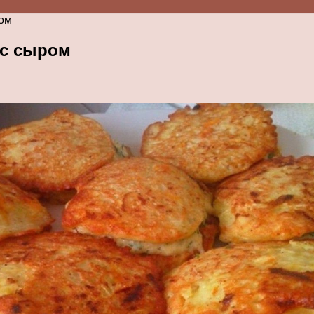
ом
 с сыром