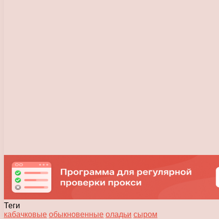
Теги
кабачковые
обыкновенные
оладьи
сыром