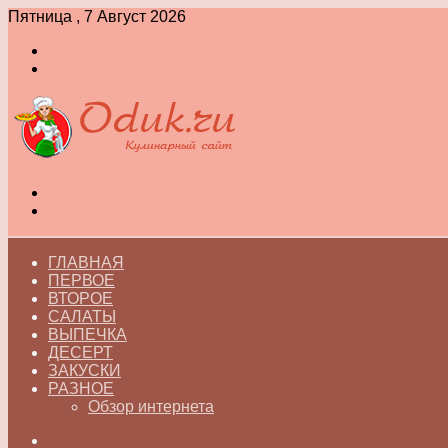
Пятница , 7 Август 2026
Войти
Switch
skin
Меню
Switch
skin
ГЛАВНАЯ
ПЕРВОЕ
ВТОРОЕ
САЛАТЫ
ВЫПЕЧКА
ДЕСЕРТ
ЗАКУСКИ
РАЗНОЕ
Обзор интернета
Искать