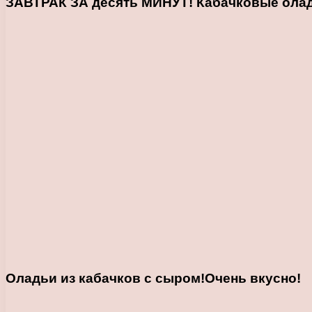
ЗАВТРАК ЗА десять МИНУТ! Кабачковые оладь
Оладьи из кабачков с сыром!Очень вкусно!