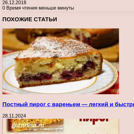
26.12.2018
0
Время чтения меньше минуты
Facebook
X
Pinterest
Вконтакте
Одноклассники
Messenger
Messenger
WhatsApp
Telegram
Viber
Печатать
ПОХОЖИЕ СТАТЬИ
Постный пирог с вареньем — легкий и быст
28.11.2024