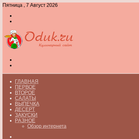
Пятница , 7 Август 2026
Войти
Switch
skin
Меню
Switch
skin
ГЛАВНАЯ
ПЕРВОЕ
ВТОРОЕ
САЛАТЫ
ВЫПЕЧКА
ДЕСЕРТ
ЗАКУСКИ
РАЗНОЕ
Обзор интернета
Искать