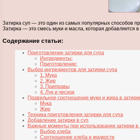
Затирка суп — это один из самых популярных способов при
Затирка — это смесь муки и масла, которая добавляется в 
Содержание статьи:
Приготовление затирки для супа
Ингредиенты:
Приготовление:
Выбор ингредиентов для затирки супа
1. Мука
2. Жир
3. Приправы
4. Лук и чеснок
Правильное соотношение муки и жира в затирк
Мука
Жир
Техника приготовления затирки для супа
Добавление затирки в суп
Важные моменты при использовании затирки в 
Выбор хлеба
Соотношение хлеба и жидкости