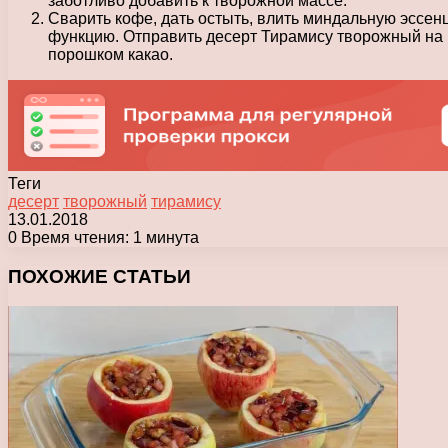
заботливо добавить к творожной массе.
Сварить кофе, дать остыть, влить миндальную эссенц
функцию. Отправить десерт Тирамису творожный на но
порошком какао.
Теги
десерт
творожный
тирамису
13.01.2018
0
Время чтения: 1 минута
Facebook
X
Pinterest
Вконтакте
Одноклассники
Messenger
Messenger
WhatsApp
Telegram
Viber
Печатать
ПОХОЖИЕ СТАТЬИ