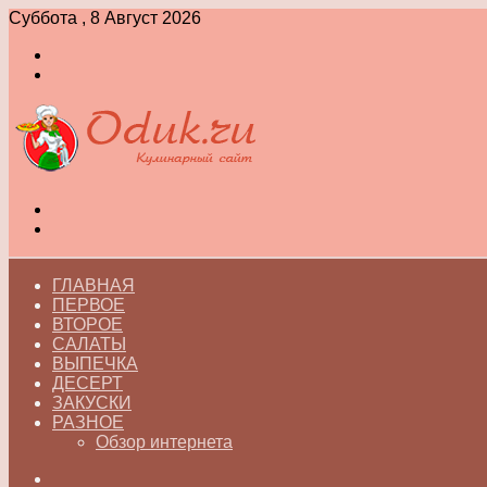
Суббота , 8 Август 2026
Войти
Switch
skin
Меню
Switch
skin
ГЛАВНАЯ
ПЕРВОЕ
ВТОРОЕ
САЛАТЫ
ВЫПЕЧКА
ДЕСЕРТ
ЗАКУСКИ
РАЗНОЕ
Обзор интернета
Искать