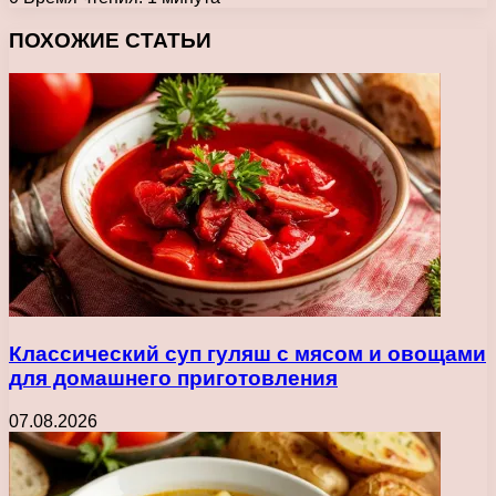
Facebook
X
Pinterest
Вконтакте
Одноклассники
Messenger
Messenger
WhatsApp
Telegram
Viber
Печатать
ПОХОЖИЕ СТАТЬИ
Классический суп гуляш с мясом и овощами
для домашнего приготовления
07.08.2026