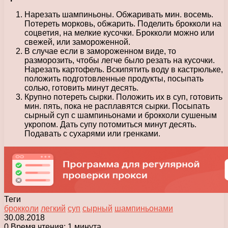
Нарезать шампиньоны. Обжаривать мин. восемь.
Потереть морковь, обжарить. Поделить брокколи на
соцветия, на мелкие кусочки. Брокколи можно или
свежей, или замороженной.
В случае если в замороженном виде, то
разморозить, чтобы легче было резать на кусочки.
Нарезать картофель. Вскипятить воду в кастрюльке,
положить подготовленные продукты, посыпать
солью, готовить минут десять.
Крупно потереть сырки. Положить их в суп, готовить
мин. пять, пока не расплавятся сырки. Посыпать
сырный суп с шампиньонами и брокколи сушеным
укропом. Дать супу потомиться минут десять.
Подавать с сухарями или гренками.
Теги
брокколи
легкий
суп
сырный
шампиньонами
30.08.2018
0
Время чтения: 1 минута