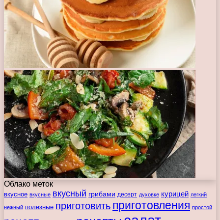
Облако меток
вкусный
курицей
вкусное
грибами
десерт
вкусные
духовке
легкий
приготовления
приготовить
полезные
нежный
простой