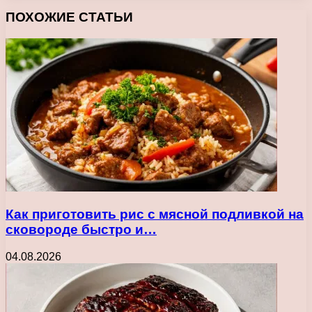
Facebook
X
Pinterest
Вконтакте
Одноклассники
Messenger
Messenger
WhatsApp
Telegram
Viber
Печатать
ПОХОЖИЕ СТАТЬИ
Как приготовить рис с мясной подливкой на
сковороде быстро и…
04.08.2026