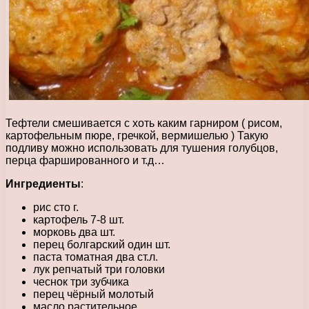
Тефтели смешивается с хоть каким гарниром ( рисом,
картофельным пюре, гречкой, вермишелью ) Такую
подливу можно использовать для тушения голубцов,
перца фаршированного и т.д…
Ингредиенты
:
рис сто г.
картофель 7-8 шт.
морковь два шт.
перец болгарский один шт.
паста томатная два ст.л.
лук репчатый три головки
чеснок три зубчика
перец чёрный молотый
масло растительное