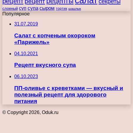
салат
рецепты
рецепт
рецепт
секреты
супа
сыром
суп
слоеный
тортик
шашлык
Популярное
31.07.2019
Салат с копченым окороком
«Парижель»
04.10.2021
Рецепт вкусного супа
06.10.2023
ПП-оливье с креветками — вкусный и
полезный рецепт для здорового
питания
© Copyright 2026, Oduk.ru
Кнопка