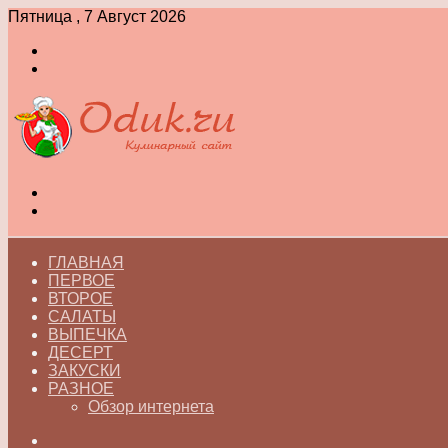
Пятница , 7 Август 2026
Войти
Switch
skin
Меню
Switch
skin
ГЛАВНАЯ
ПЕРВОЕ
ВТОРОЕ
САЛАТЫ
ВЫПЕЧКА
ДЕСЕРТ
ЗАКУСКИ
РАЗНОЕ
Обзор интернета
Искать