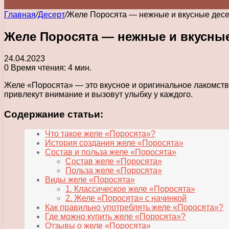
Главная
/
Десерт
/
Желе Поросята — нежные и вкусные десе
Желе Поросята — нежные и вкусные
24.04.2023
0
Время чтения: 4 мин.
Желе «Поросята» — это вкусное и оригинальное лакомство
привлекут внимание и вызовут улыбку у каждого.
Содержание статьи:
Что такое желе «Поросята»?
История создания желе «Поросята»
Состав и польза желе «Поросята»
Состав желе «Поросята»
Польза желе «Поросята»
Виды желе «Поросята»
1. Классическое желе «Поросята»
2. Желе «Поросята» с начинкой
Как правильно употреблять желе «Поросята»?
Где можно купить желе «Поросята»?
Отзывы о желе «Поросята»