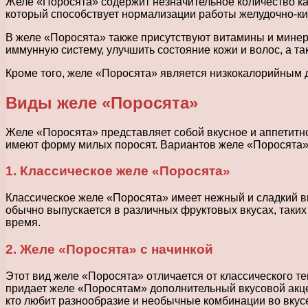
Желе «Поросята» содержит незначительное количество кал
который способствует нормализации работы желудочно-киш
В желе «Поросята» также присутствуют витамины и мине
иммунную систему, улучшить состояние кожи и волос, а та
Кроме того, желе «Поросята» является низкокалорийным 
Виды желе «Поросята»
Желе «Поросята» представляет собой вкусное и аппетитно
имеют форму милых поросят. Вариантов желе «Поросята» с
1. Классическое желе «Поросята»
Классическое желе «Поросята» имеет нежный и сладкий в
обычно выпускается в различных фруктовых вкусах, таких 
время.
2. Желе «Поросята» с начинкой
Этот вид желе «Поросята» отличается от классического те
придает желе «Поросятам» дополнительный вкусовой акце
кто любит разнообразие и необычные комбинации во вкус