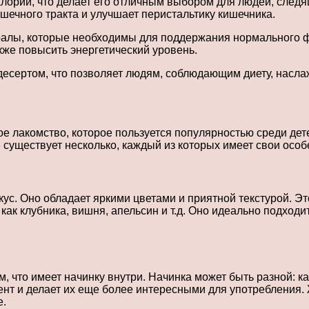
орий, что делает его отличным выбором для людей, следящ
ечного тракта и улучшает перистальтику кишечника.
ралы, которые необходимы для поддержания нормального ф
кже повысить энергетический уровень.
десертом, что позволяет людям, соблюдающим диету, насла
е лакомство, которое пользуется популярностью среди дет
уществует несколько, каждый из которых имеет свои особе
кус. Оно обладает яркими цветами и приятной текстурой. 
как клубника, вишня, апельсин и т.д. Оно идеально подходи
м, что имеет начинку внутри. Начинка может быть разной: 
нт и делает их еще более интересными для употребления. 
е.