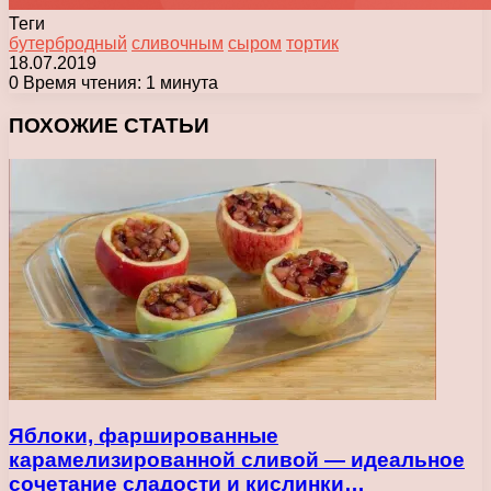
Теги
бутербродный
сливочным
сыром
тортик
18.07.2019
0
Время чтения: 1 минута
Facebook
X
Pinterest
Вконтакте
Одноклассники
Messenger
Messenger
WhatsApp
Telegram
Viber
Печатать
ПОХОЖИЕ СТАТЬИ
Яблоки, фаршированные
карамелизированной сливой — идеальное
сочетание сладости и кислинки…