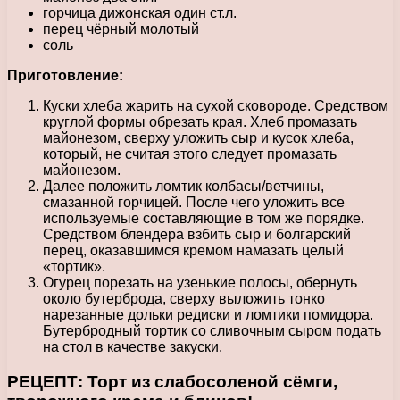
горчица дижонская один ст.л.
перец чёрный молотый
соль
Приготовление:
Куски хлеба жарить на сухой сковороде. Средством
круглой формы обрезать края. Хлеб промазать
майонезом, сверху уложить сыр и кусок хлеба,
который, не считая этого следует промазать
майонезом.
Далее положить ломтик колбасы/ветчины,
смазанной горчицей. После чего уложить все
используемые составляющие в том же порядке.
Средством блендера взбить сыр и болгарский
перец, оказавшимся кремом намазать целый
«тортик».
Огурец порезать на узенькие полосы, обернуть
около бутерброда, сверху выложить тонко
нарезанные дольки редиски и ломтики помидора.
Бутербродный тортик со сливочным сыром подать
на стол в качестве закуски.
РЕЦЕПТ: Торт из слабосоленой сёмги,