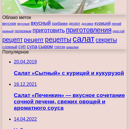
Облако меток
вкусный
курицей
вкусное
грибами
десерт
вкусные
духовке
легкий
приготовления
приготовить
полезные
нежный
простой
салат
рецепты
рецепт
рецепт
секреты
супа
сыром
суп
слоеный
тортик
шашлык
Популярное
20.04.2019
Салат «Сытный» с курицей и кукурузой
16.12.2021
Салат «Печенкин» — вкусное сочетание
сочной печени, свежих овощей и
ароматного соуса
14.04.2022