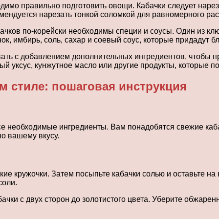
имо правильно подготовить овощи. Кабачки следует нареза
омендуется нарезать тонкой соломкой для равномерного ра
бачков по-корейски необходимы специи и соусы. Один из к
к, имбирь, соль, сахар и соевый соус, которые придадут бл
вать с добавлением дополнительных ингредиентов, чтобы п
й уксус, кунжутное масло или другие продукты, которые по
м стиле: пошаговая инструкция
 необходимые ингредиенты. Вам понадобятся свежие кабачки
по вашему вкусу.
кие кружочки. Затем посыпьте кабачки солью и оставьте на
соли.
чки с двух сторон до золотистого цвета. Уберите обжаренн