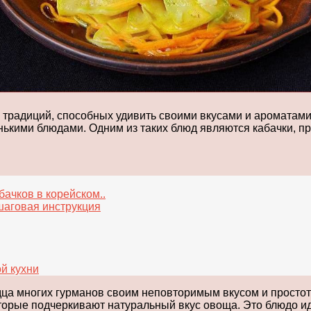
традиций, способных удивить своими вкусами и ароматами
енькими блюдами. Одним из таких блюд являются кабачки, п
ачков в корейском..
шаговая инструкция
й кухни
рдца многих гурманов своим неповторимым вкусом и просто
торые подчеркивают натуральный вкус овоща. Это блюдо ид