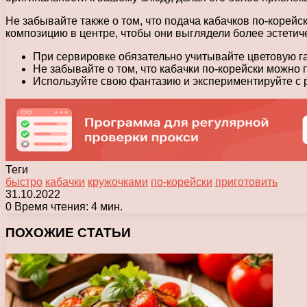
Не забывайте также о том, что подача кабачков по-корей
композицию в центре, чтобы они выглядели более эстетич
При сервировке обязательно учитывайте цветовую га
Не забывайте о том, что кабачки по-корейски можно 
Используйте свою фантазию и экспериментируйте с 
Теги
быстро
кабачки
кружочками
по-корейски
приготовить
31.10.2022
0
Время чтения: 4 мин.
Facebook
X
Pinterest
Вконтакте
Одноклассники
Messenger
Messenger
WhatsApp
Telegram
Viber
Печатать
ПОХОЖИЕ СТАТЬИ