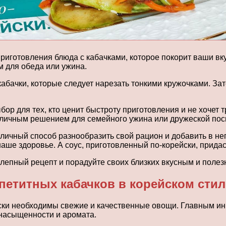
риготовления блюда с кабачками, которое покорит ваши в
 для обеда или ужина.
абачки, которые следует нарезать тонкими кружочками. За
р для тех, кто ценит быстроту приготовления и не хочет т
отличным решением для семейного ужина или дружеской пос
тличный способ разнообразить свой рацион и добавить в н
аше здоровье. А соус, приготовленный по-корейски, придас
колепный рецепт и порадуйте своих близких вкусным и поле
петитных кабачков в корейском стил
ски необходимы свежие и качественные овощи. Главным ин
 насыщенности и аромата.