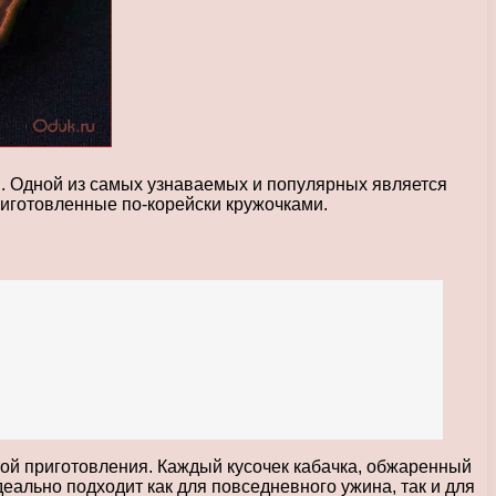
. Одной из самых узнаваемых и популярных является
риготовленные по-корейски кружочками.
той приготовления. Каждый кусочек кабачка, обжаренный
еально подходит как для повседневного ужина, так и для