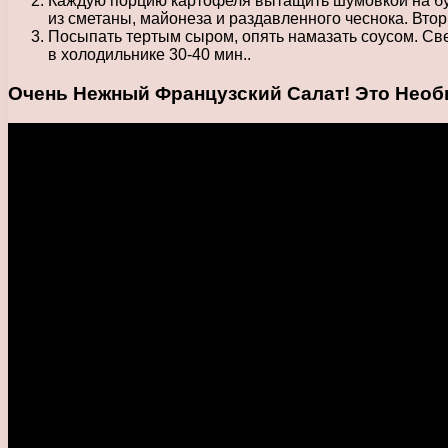
Каждую порцию картофеля вытащить шумовкой на бум
из сметаны, майонеза и раздавленного чеснока. Вто
Посыпать тертым сыром, опять намазать соусом. Све
в холодильнике 30-40 мин..
Очень Нежный Французский Салат! Это Необ