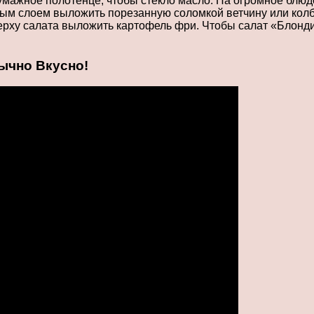
ажное полотенце, чтобы стекло масло. На огромное блюдо
рым слоем выложить порезанную соломкой ветчину или колба
рху салата выложить картофель фри. Чтобы салат «Блонди
ычно Вкусно!