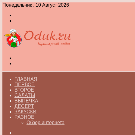
Понедельник , 10 Август 2026
Войти
Switch
skin
Меню
Switch
skin
ГЛАВНАЯ
ПЕРВОЕ
ВТОРОЕ
САЛАТЫ
ВЫПЕЧКА
ДЕСЕРТ
ЗАКУСКИ
РАЗНОЕ
Обзор интернета
Искать