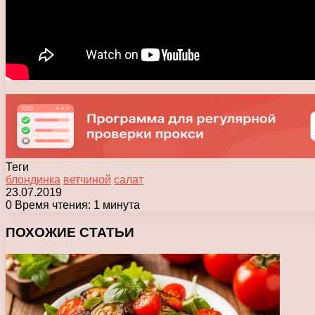
Теги
блондинка
ветчиной
салат
23.07.2019
0
Время чтения: 1 минута
Facebook
X
Pinterest
Вконтакте
Одноклассники
Messenger
Messenger
WhatsApp
Telegram
Viber
Печатать
ПОХОЖИЕ СТАТЬИ