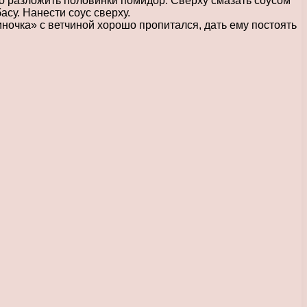
 разложить половинки помидор. Сверху смазать соусом
су. Нанести соус сверху.
ночка» с ветчиной хорошо пропитался, дать ему постоять