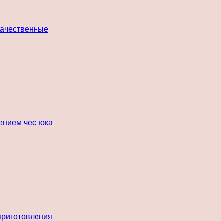
 качественные
лением чеснока
 приготовления