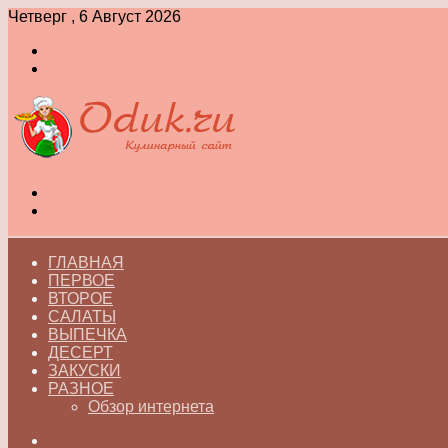
Четверг , 6 Август 2026
Войти
Switch
skin
Меню
Switch
skin
ГЛАВНАЯ
ПЕРВОЕ
ВТОРОЕ
САЛАТЫ
ВЫПЕЧКА
ДЕСЕРТ
ЗАКУСКИ
РАЗНОЕ
Обзор интернета
Искать