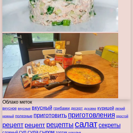
Облако меток
вкусный
курицей
вкусное
грибами
десерт
вкусные
духовке
легкий
приготовления
приготовить
полезные
нежный
простой
салат
рецепты
рецепт
рецепт
секреты
супа
сыром
суп
слоеный
тортик
шашлык