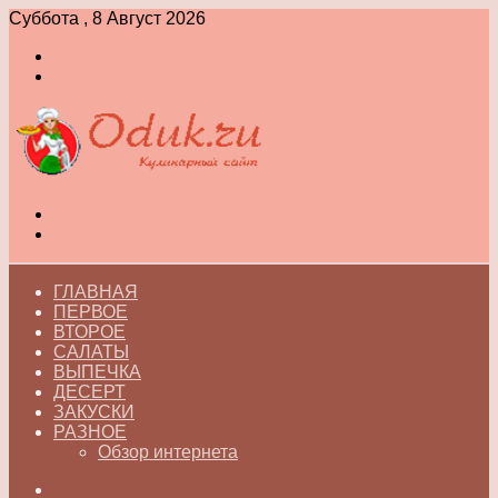
Суббота , 8 Август 2026
Войти
Switch
skin
Меню
Switch
skin
ГЛАВНАЯ
ПЕРВОЕ
ВТОРОЕ
САЛАТЫ
ВЫПЕЧКА
ДЕСЕРТ
ЗАКУСКИ
РАЗНОЕ
Обзор интернета
Искать