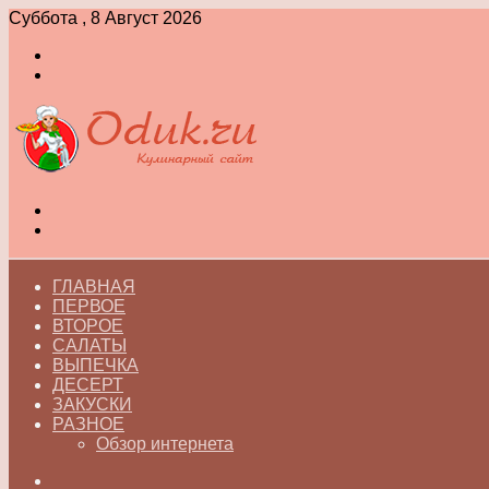
Суббота , 8 Август 2026
Войти
Switch
skin
Меню
Switch
skin
ГЛАВНАЯ
ПЕРВОЕ
ВТОРОЕ
САЛАТЫ
ВЫПЕЧКА
ДЕСЕРТ
ЗАКУСКИ
РАЗНОЕ
Обзор интернета
Искать