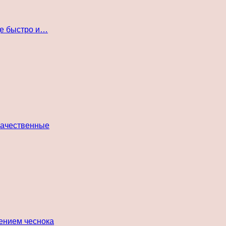
де быстро и…
 качественные
лением чеснока