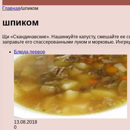
Главная
/
шпиком
шпиком
Щи «Скандинавские». Нашинкуйте капусту, смешайте ее со 
заправьте его спассерованными луком и морковью. Ингр
Блюда первое
13.08.2018
0