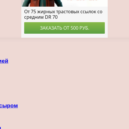
ией
 сыром
и