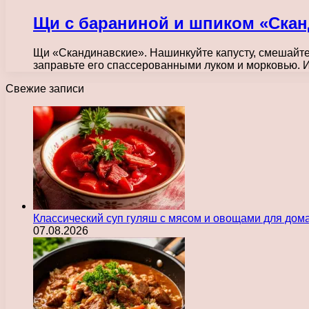
Щи с бараниной и шпиком «Скан
Щи «Скандинавские». Нашинкуйте капусту, смешайте е
заправьте его спассерованными луком и морковью.
Свежие записи
Классический суп гуляш с мясом и овощами для дом
07.08.2026