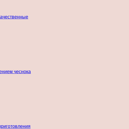
 качественные
лением чеснока
 приготовления