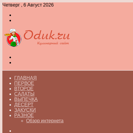
Четверг , 6 Август 2026
Войти
Switch
skin
Меню
Switch
skin
ГЛАВНАЯ
ПЕРВОЕ
ВТОРОЕ
САЛАТЫ
ВЫПЕЧКА
ДЕСЕРТ
ЗАКУСКИ
РАЗНОЕ
Обзор интернета
Искать