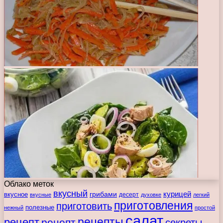
Облако меток
вкусный
курицей
вкусное
грибами
десерт
вкусные
духовке
легкий
приготовления
приготовить
полезные
нежный
простой
салат
рецепты
рецепт
рецепт
секреты