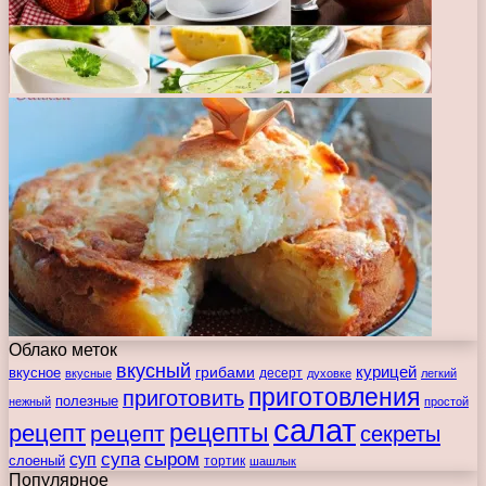
Облако меток
вкусный
курицей
вкусное
грибами
десерт
вкусные
духовке
легкий
приготовления
приготовить
полезные
нежный
простой
салат
рецепты
рецепт
рецепт
секреты
супа
сыром
суп
слоеный
тортик
шашлык
Популярное