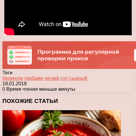
Теги
брокколи
грибами
легкий
суп
сырный
18.01.2018
0
Время чтения меньше минуты
Facebook
X
Pinterest
Вконтакте
Одноклассники
Messenger
Messenger
WhatsApp
Telegram
Viber
Печатать
ПОХОЖИЕ СТАТЬИ