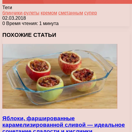
Теги
блинчики-рулеты
кремом
сметанным
супер
02.03.2018
0
Время чтения: 1 минута
Facebook
X
Pinterest
Вконтакте
Одноклассники
Messenger
Messenger
WhatsApp
Telegram
Viber
Печатать
ПОХОЖИЕ СТАТЬИ
Яблоки, фаршированные
карамелизированной сливой — идеальное
сочетание сладости и кислинки…