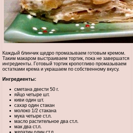
Каждый блинчик щедро промазываем готовым кремом.
Таким макаром выстраиваем тортик, пока не завершатся
ингредиенты. Готовый тортик кропотливо промазываем
остатками крема и украшаем по собственному вкусу.
Ингредиенты:
сметана двести 50 г.
яйцо четыре шт.
киви один шт.
сахар один стакан
молоко 1/2 стакана
мука четыре ст.л.
масло растительное два ст.л.
мак два ст.л.
желатин один ст.л.