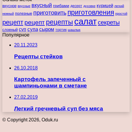
вкусный
курицей
вкусное
грибами
десерт
вкусные
духовке
легкий
приготовления
приготовить
полезные
нежный
простой
салат
рецепты
рецепт
рецепт
секреты
супа
сыром
суп
слоеный
тортик
шашлык
Популярное
20.11.2023
Рецепты стейков
26.10.2018
Картофель запеченный с
шампиньонами в сметане
27.02.2019
Легкий гречневый суп без мяса
© Copyright 2026, Oduk.ru