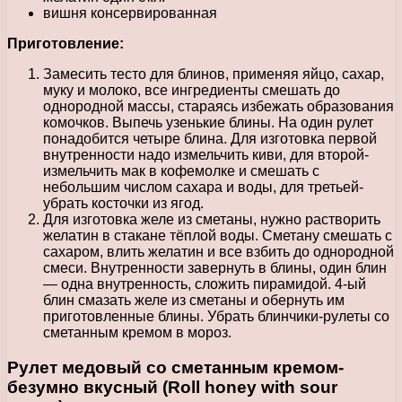
вишня консервированная
Приготовление:
Замесить тесто для блинов, применяя яйцо, сахар,
муку и молоко, все ингредиенты смешать до
однородной массы, стараясь избежать образования
комочков. Выпечь узенькие блины. На один рулет
понадобится четыре блина. Для изготовка первой
внутренности надо измельчить киви, для второй-
измельчить мак в кофемолке и смешать с
небольшим числом сахара и воды, для третьей-
убрать косточки из ягод.
Для изготовка желе из сметаны, нужно растворить
желатин в стакане тёплой воды. Сметану смешать с
сахаром, влить желатин и все взбить до однородной
смеси. Внутренности завернуть в блины, один блин
— одна внутренность, сложить пирамидой. 4-ый
блин смазать желе из сметаны и обернуть им
приготовленные блины. Убрать блинчики-рулеты со
сметанным кремом в мороз.
Рулет медовый со сметанным кремом-
безумно вкусный (Roll honey with sour