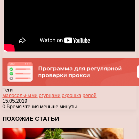
Теги
малосольными
огурцами
окрошка
репой
15.05.2019
0
Время чтения меньше минуты
Facebook
X
Pinterest
Вконтакте
Одноклассники
Messenger
Messenger
WhatsApp
Telegram
Viber
Печатать
ПОХОЖИЕ СТАТЬИ