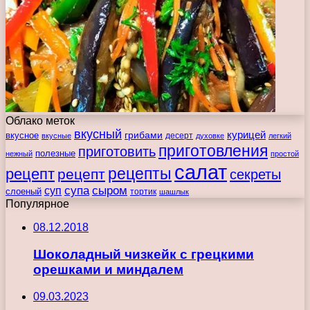
Облако меток
вкусный
курицей
вкусное
грибами
десерт
вкусные
духовке
легкий
приготовления
приготовить
полезные
нежный
простой
салат
рецепты
рецепт
рецепт
секреты
супа
сыром
суп
слоеный
тортик
шашлык
Популярное
08.12.2018
Шоколадный чизкейк с грецкими
орешками и миндалем
09.03.2023