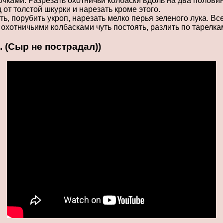
чками. Разрезать охотничьи колбаски вдоль на два половины
 от толстой шкурки и нарезать кроме этого.
ь, порубить укроп, нарезать мелко перья зеленого лука. В
охотничьими колбасками чуть постоять, разлить по тарелка
 (Сыр не пострадал))