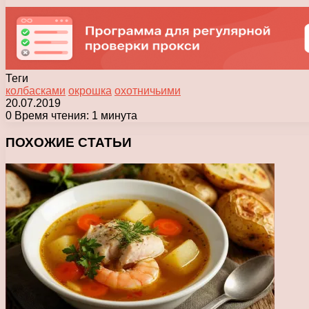
Теги
колбасками
окрошка
охотничьими
20.07.2019
0
Время чтения: 1 минута
Facebook
X
Pinterest
Вконтакте
Одноклассники
Messenger
Messenger
WhatsApp
Telegram
Viber
Печатать
ПОХОЖИЕ СТАТЬИ