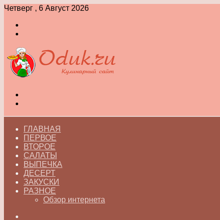
Четверг , 6 Август 2026
Войти
Switch
skin
Меню
Switch
skin
ГЛАВНАЯ
ПЕРВОЕ
ВТОРОЕ
САЛАТЫ
ВЫПЕЧКА
ДЕСЕРТ
ЗАКУСКИ
РАЗНОЕ
Обзор интернета
Искать