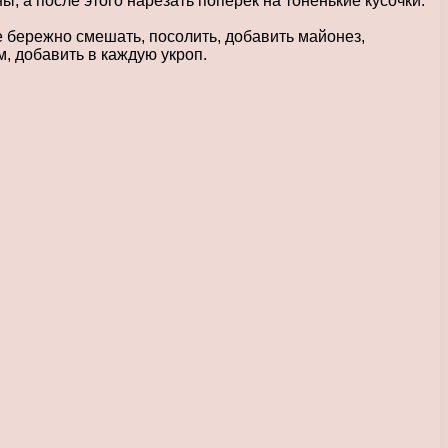
, а после этого нарезать поперек на тоненькие кусочки.
се бережно смешать, посолить, добавить майонез,
м, добавить в каждую укроп.