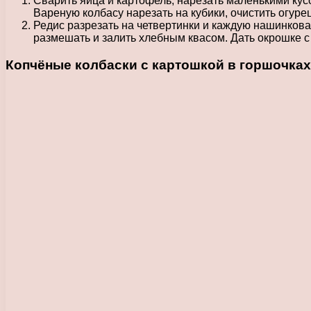
Сварить яйца и картофель, нарезать маленькими кусо
Вареную колбасу нарезать на кубики, очистить огурец
Редис разрезать на четвертинки и каждую нашинковат
размешать и залить хлебным квасом. Дать окрошке с 
Копчёные колбаски с картошкой в горшочках.