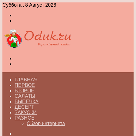
Суббота , 8 Август 2026
Войти
Switch
skin
Меню
Switch
skin
ГЛАВНАЯ
ПЕРВОЕ
ВТОРОЕ
САЛАТЫ
ВЫПЕЧКА
ДЕСЕРТ
ЗАКУСКИ
РАЗНОЕ
Обзор интернета
Искать