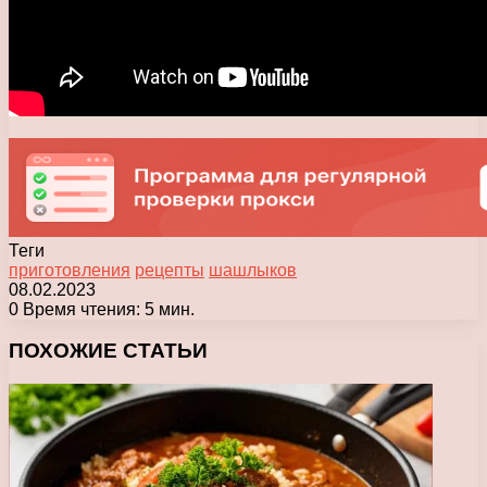
Теги
приготовления
рецепты
шашлыков
08.02.2023
0
Время чтения: 5 мин.
Facebook
X
Pinterest
Вконтакте
Одноклассники
Messenger
Messenger
WhatsApp
Telegram
Viber
Печатать
ПОХОЖИЕ СТАТЬИ