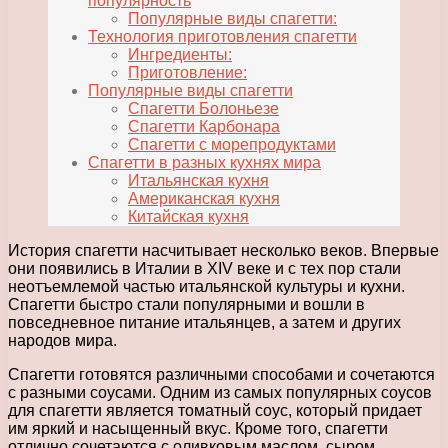
популярность
Популярные виды спагетти:
Технология приготовления спагетти
Ингредиенты:
Приготовление:
Популярные виды спагетти
Спагетти Болоньезе
Спагетти Карбонара
Спагетти с морепродуктами
Спагетти в разных кухнях мира
Итальянская кухня
Американская кухня
Китайская кухня
История спагетти насчитывает несколько веков. Впервые
они появились в Италии в XIV веке и с тех пор стали
неотъемлемой частью итальянской культуры и кухни.
Спагетти быстро стали популярными и вошли в
повседневное питание итальянцев, а затем и других
народов мира.
Спагетти готовятся различными способами и сочетаются
с разными соусами. Одним из самых популярных соусов
для спагетти является томатный соус, который придает
им яркий и насыщенный вкус. Кроме того, спагетти
отлично сочетаются с оливковым маслом, сыром,