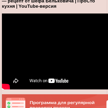
— рецепт от шефа Бельковича | ПроСто
кухня | YouTube-версия