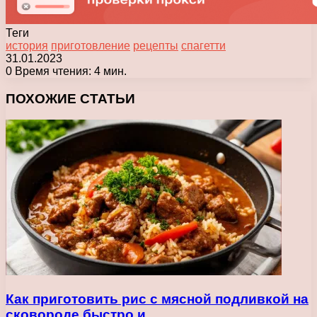
Теги
история
приготовление
рецепты
спагетти
31.01.2023
0
Время чтения: 4 мин.
Facebook
X
Pinterest
Вконтакте
Одноклассники
Messenger
Messenger
WhatsApp
Telegram
Viber
Печатать
ПОХОЖИЕ СТАТЬИ
Как приготовить рис с мясной подливкой на
сковороде быстро и…