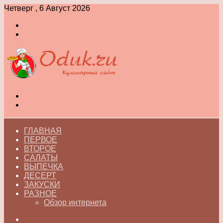
Четверг , 6 Август 2026
Войти
Switch
skin
Меню
Switch
skin
ГЛАВНАЯ
ПЕРВОЕ
ВТОРОЕ
САЛАТЫ
ВЫПЕЧКА
ДЕСЕРТ
ЗАКУСКИ
РАЗНОЕ
Обзор интернета
Искать