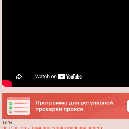
Теги
безе
десерта
лимонное
приготовления
рецепт