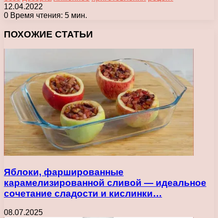
12.04.2022
0
Время чтения: 5 мин.
Facebook
X
Pinterest
Вконтакте
Одноклассники
Messenger
Messenger
WhatsApp
Telegram
Viber
Печатать
ПОХОЖИЕ СТАТЬИ
Яблоки, фаршированные
карамелизированной сливой — идеальное
сочетание сладости и кислинки…
08.07.2025