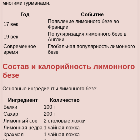
многими гурманами.
Год
Событие
Появление лимонного безе во
17 век
Франции
Популяризация лимонного безе в
19 век
Англии
Современное
Глобальная популярность лимонного
время
безе
Состав и калорийность лимонного
безе
Основные ингредиенты лимонного безе:
Ингредиент
Количество
Белки
100 г
Сахар
200 г
Лимонный сок
2 столовые ложки
Лимонная цедра
1 чайная ложка
Крахмал
1 чайная ложка