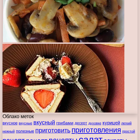
Облако меток
вкусный
курицей
вкусное
грибами
десерт
вкусные
духовке
легкий
приготовления
приготовить
полезные
нежный
простой
салат