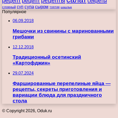
рецепты
рецепт
рецепт
секреты
супа
сыром
суп
слоеный
тортик
шашлык
Популярное
06.09.2018
Мешочки из свинины с маринованными
грибами
12.12.2018
Традиционный осетинский
«Картофджин»
29.07.2024
Фаршированные перепелиные яйца —
рецепты, секреты приготовления и
вариации блюда для праздничного
стола
© Copyright 2026, Oduk.ru