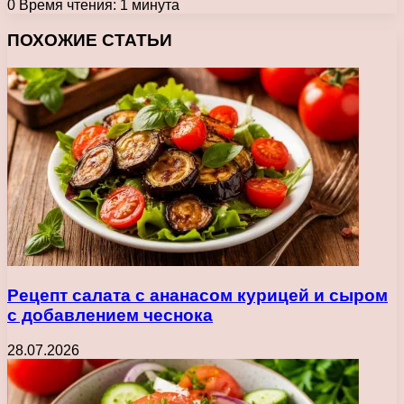
0
Время чтения: 1 минута
Facebook
X
Pinterest
Вконтакте
Одноклассники
Messenger
Messenger
WhatsApp
Telegram
Viber
Печатать
ПОХОЖИЕ СТАТЬИ
Рецепт салата с ананасом курицей и сыром
с добавлением чеснока
28.07.2026