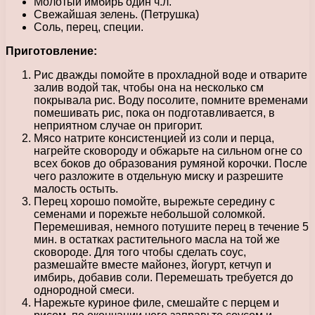
Молотый имбирь один ч.л.
Свежайшая зелень. (Петрушка)
Соль, перец, специи.
Приготовление:
Рис дважды помойте в прохладной воде и отварите
залив водой так, чтобы она на несколько см
покрывала рис. Воду посолите, помните временами
помешивать рис, пока он подготавливается, в
неприятном случае он пригорит.
Мясо натрите консистенцией из соли и перца,
нагрейте сковороду и обжарьте на сильном огне со
всех боков до образования румяной корочки. После
чего разложите в отдельную миску и разрешите
малость остыть.
Перец хорошо помойте, вырежьте середину с
семенами и порежьте небольшой соломкой.
Перемешивая, немного потушите перец в течение 5
мин. в остатках растительного масла на той же
сковороде. Для того чтобы сделать соус,
размешайте вместе майонез, йогурт, кетчуп и
имбирь, добавив соли. Перемешать требуется до
однородной смеси.
Нарежьте куриное филе, смешайте с перцем и