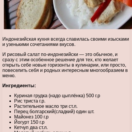
Индонезийская кухня всегда славилась своими изысками
и узенькими сочетаниями вкусов.
И рисовый салат по-индонезийски — это обычное, и
сразу с этим особенное решение для тех, кто желает
открыть себе новые горизонты в кулинарии, или просто,
повеселить себя и родных интересным многообразием в
меню.
Ингредиенты:
Куриная грудка (надо цыплёнка) 500 г.р
Рис триста г.р.
Растительное масло три ст.л.
Перец болгарский(сладкий) один шт.
Майонез 100 г.р
Йогурт 150 г.р
Кетчуп два ст.л.