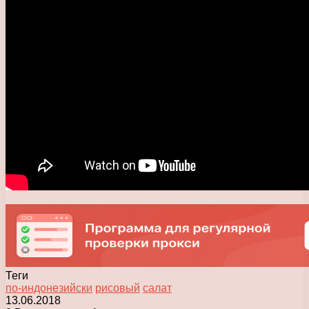
Теги
по-индонезийски
рисовый
салат
13.06.2018