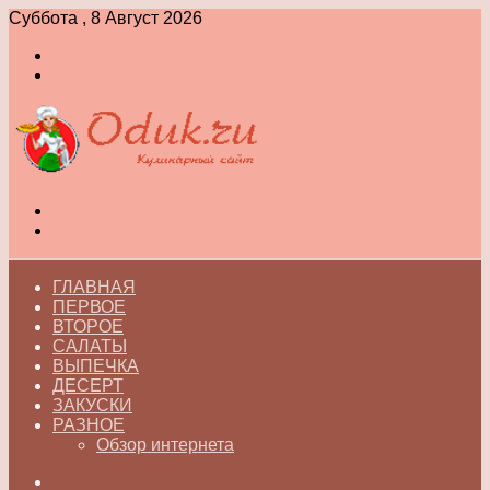
Суббота , 8 Август 2026
Войти
Switch
skin
Меню
Switch
skin
ГЛАВНАЯ
ПЕРВОЕ
ВТОРОЕ
САЛАТЫ
ВЫПЕЧКА
ДЕСЕРТ
ЗАКУСКИ
РАЗНОЕ
Обзор интернета
Искать