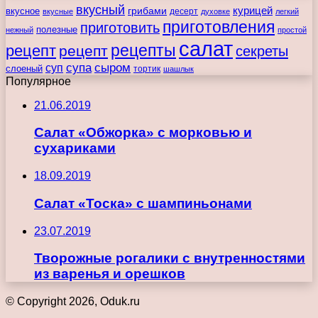
вкусный
курицей
вкусное
грибами
десерт
вкусные
духовке
легкий
приготовления
приготовить
полезные
нежный
простой
салат
рецепты
рецепт
рецепт
секреты
супа
сыром
суп
слоеный
тортик
шашлык
Популярное
21.06.2019
Салат «Обжорка» с морковью и
сухариками
18.09.2019
Салат «Тоска» с шампиньонами
23.07.2019
Творожные рогалики с внутренностями
из варенья и орешков
© Copyright 2026, Oduk.ru