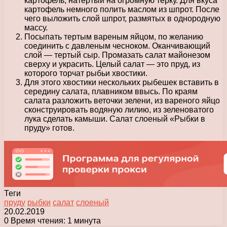
картофель, натертый на огромную терку. Для вкуса
картофель немного полить маслом из шпрот. После
чего выложить слой шпрот, размятых в однородную
массу.
Посыпать тертым вареным яйцом, по желанию
соединить с давленым чесноком. Оканчивающий
слой — тертый сыр. Промазать салат майонезом
сверху и украсить. Целый салат — это пруд, из
которого торчат рыбьи хвостики.
Для этого хвостики нескольких рыбешек вставить в
середину салата, плавником ввысь. По краям
салата разложить веточки зелени, из вареного яйцо
сконструировать водяную лилию, из зеленоватого
лука сделать камыши. Салат слоеный «Рыбки в
пруду» готов.
Теги
пруду
рыбки
салат
слоеный
20.02.2019
0
Время чтения: 1 минута