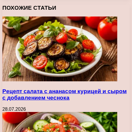
Facebook
X
Pinterest
Вконтакте
Одноклассники
Messenger
Messenger
WhatsApp
Telegram
Viber
Печатать
ПОХОЖИЕ СТАТЬИ
Рецепт салата с ананасом курицей и сыром
с добавлением чеснока
28.07.2026