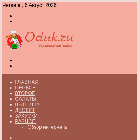
Четверг , 6 Август 2026
Войти
Switch
skin
Меню
Switch
skin
ГЛАВНАЯ
ПЕРВОЕ
ВТОРОЕ
САЛАТЫ
ВЫПЕЧКА
ДЕСЕРТ
ЗАКУСКИ
РАЗНОЕ
Обзор интернета
Искать