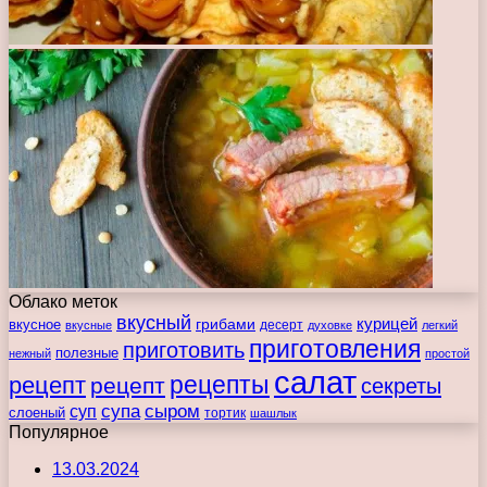
Облако меток
вкусный
курицей
вкусное
грибами
десерт
вкусные
духовке
легкий
приготовления
приготовить
полезные
нежный
простой
салат
рецепты
рецепт
рецепт
секреты
супа
сыром
суп
слоеный
тортик
шашлык
Популярное
13.03.2024