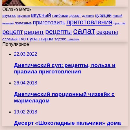
Облако меток
вкусный
курицей
вкусное
грибами
десерт
вкусные
духовке
легкий
приготовления
приготовить
полезные
нежный
простой
салат
рецепты
рецепт
рецепт
секреты
супа
сыром
суп
слоеный
тортик
шашлык
Популярное
22.03.2022
Диетический суп: рецепты, польза и
правила приготовления
26.04.2018
Диетический порционный чизкейк с
мармеладом
19.02.2018
Десерт «Шоколадные пальчики» дома