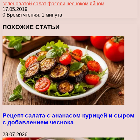
зеленоватой
салат
фасоли
чесноком
яйцом
17.05.2019
0
Время чтения: 1 минута
Facebook
X
Pinterest
Вконтакте
Одноклассники
Messenger
Messenger
WhatsApp
Telegram
Viber
Печатать
ПОХОЖИЕ СТАТЬИ
Рецепт салата с ананасом курицей и сыром
с добавлением чеснока
28.07.2026