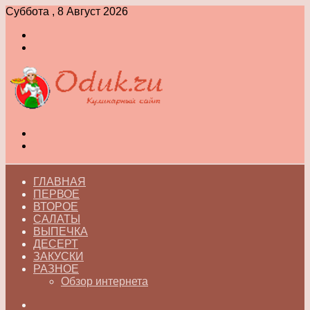
Суббота , 8 Август 2026
Войти
Switch
skin
Меню
Switch
skin
ГЛАВНАЯ
ПЕРВОЕ
ВТОРОЕ
САЛАТЫ
ВЫПЕЧКА
ДЕСЕРТ
ЗАКУСКИ
РАЗНОЕ
Обзор интернета
Искать