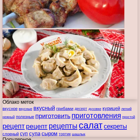
Облако меток
вкусный
курицей
вкусное
грибами
десерт
вкусные
духовке
легкий
приготовления
приготовить
полезные
нежный
простой
салат
рецепты
рецепт
рецепт
секреты
супа
сыром
суп
слоеный
тортик
шашлык
Популярное