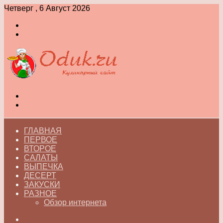
Четверг , 6 Август 2026
Войти
Switch
skin
Меню
Switch
skin
ГЛАВНАЯ
ПЕРВОЕ
ВТОРОЕ
САЛАТЫ
ВЫПЕЧКА
ДЕСЕРТ
ЗАКУСКИ
РАЗНОЕ
Обзор интернета
Искать