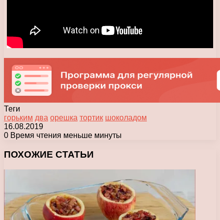
Теги
горьким
два
орешка
тортик
шоколадом
16.08.2019
0
Время чтения меньше минуты
Facebook
X
Pinterest
Вконтакте
Одноклассники
Messenger
Messenger
WhatsApp
Telegram
Viber
Печатать
ПОХОЖИЕ СТАТЬИ