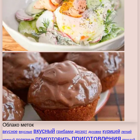
Облако меток
вкусный
курицей
вкусное
грибами
десерт
вкусные
духовке
легкий
приготовления
приготовить
полезные
нежный
простой