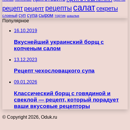
салат
рецепты
рецепт
рецепт
секреты
супа
сыром
суп
слоеный
тортик
шашлык
Популярное
16.10.2019
Вкуснейший украинский борщ с
копченым салом
13.12.2023
Рецепт чехословацкого супа
09.01.2026
Классический борщ с говядиной и
свеклой — рецепт, который порадует
ваши вкусовые рецепторы
© Copyright 2026, Oduk.ru