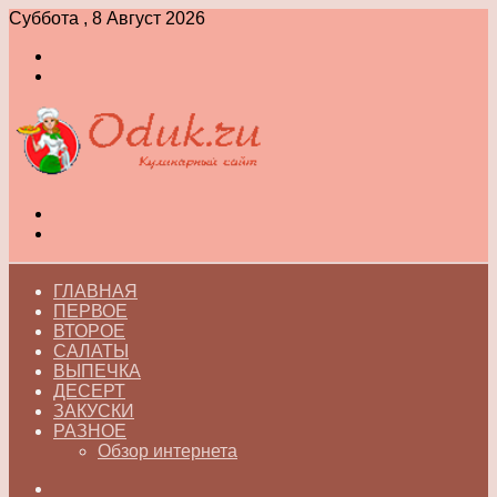
Суббота , 8 Август 2026
Войти
Switch
skin
Меню
Switch
skin
ГЛАВНАЯ
ПЕРВОЕ
ВТОРОЕ
САЛАТЫ
ВЫПЕЧКА
ДЕСЕРТ
ЗАКУСКИ
РАЗНОЕ
Обзор интернета
Искать