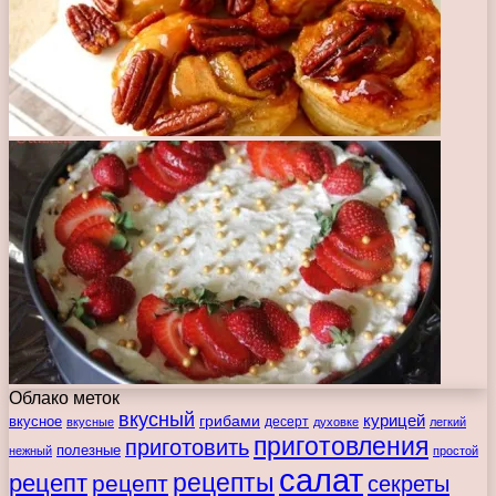
Облако меток
вкусный
курицей
вкусное
грибами
десерт
вкусные
духовке
легкий
приготовления
приготовить
полезные
нежный
простой
салат
рецепты
рецепт
рецепт
секреты