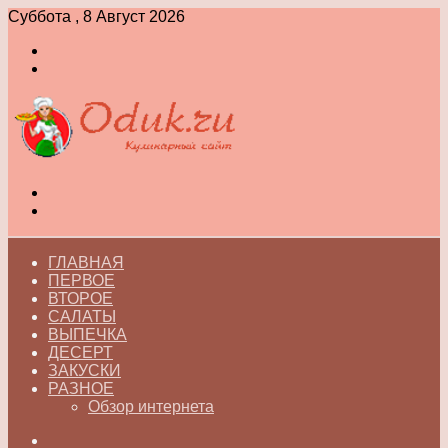
Суббота , 8 Август 2026
Войти
Switch
skin
Меню
Switch
skin
ГЛАВНАЯ
ПЕРВОЕ
ВТОРОЕ
САЛАТЫ
ВЫПЕЧКА
ДЕСЕРТ
ЗАКУСКИ
РАЗНОЕ
Обзор интернета
Искать