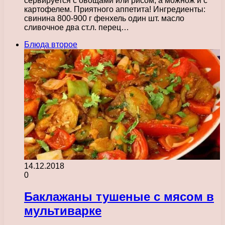
сервируется с овощами или рисом, а можнож и с
картофелем. Приятного аппетита! Ингредиенты:
свинина 800-900 г фенхель один шт. масло
сливочное два ст.л. перец…
Блюда второе
14.12.2018
0
Баклажаны тушеные с мясом в
мультиварке