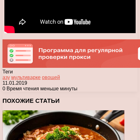
Теги
азу
мультиварке
овощей
11.01.2019
0
Время чтения меньше минуты
Facebook
X
Pinterest
Вконтакте
Одноклассники
Messenger
Messenger
WhatsApp
Telegram
Viber
Печатать
ПОХОЖИЕ СТАТЬИ