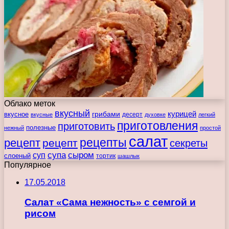
Облако меток
вкусный
курицей
вкусное
грибами
десерт
вкусные
духовке
легкий
приготовления
приготовить
полезные
нежный
простой
салат
рецепты
рецепт
рецепт
секреты
супа
сыром
суп
слоеный
тортик
шашлык
Популярное
17.05.2018
Салат «Сама нежность» с семгой и
рисом