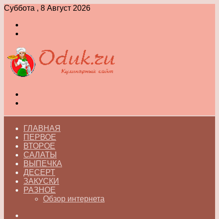
Суббота , 8 Август 2026
Войти
Switch
skin
Меню
Switch
skin
ГЛАВНАЯ
ПЕРВОЕ
ВТОРОЕ
САЛАТЫ
ВЫПЕЧКА
ДЕСЕРТ
ЗАКУСКИ
РАЗНОЕ
Обзор интернета
Искать