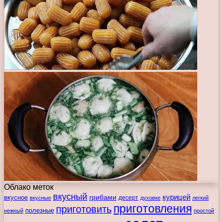
Облако меток
вкусный
курицей
вкусное
грибами
десерт
вкусные
духовке
легкий
приготовления
приготовить
полезные
нежный
простой